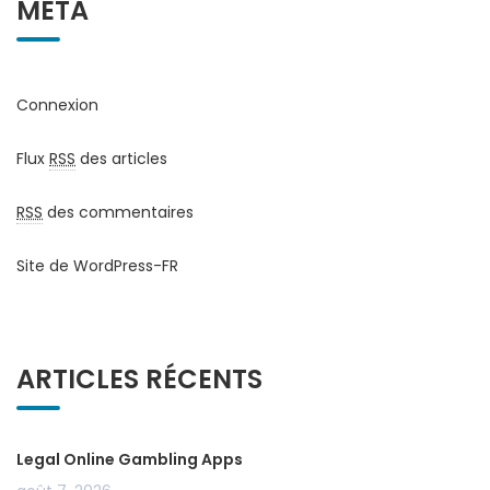
MÉTA
Connexion
Flux
RSS
des articles
RSS
des commentaires
Site de WordPress-FR
ARTICLES RÉCENTS
Legal Online Gambling Apps