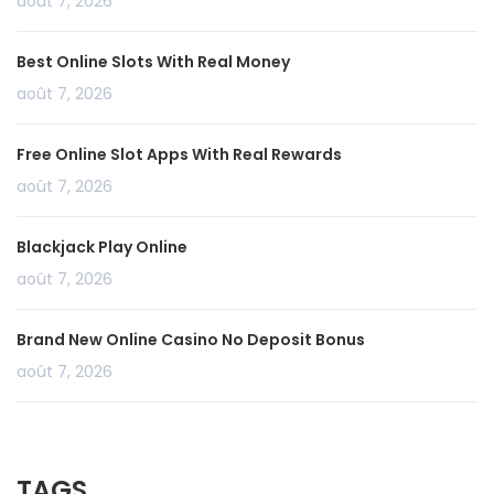
août 7, 2026
Best Online Slots With Real Money
août 7, 2026
Free Online Slot Apps With Real Rewards
août 7, 2026
Blackjack Play Online
août 7, 2026
Brand New Online Casino No Deposit Bonus
août 7, 2026
TAGS