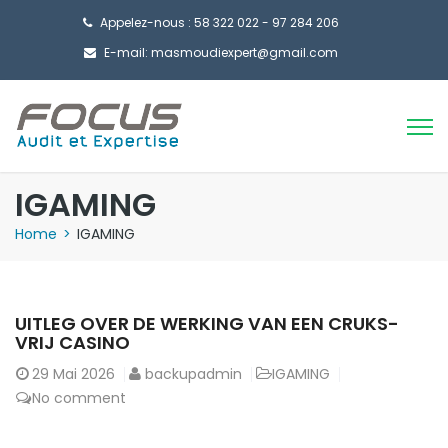
Appelez-nous : 58 322 022 - 97 284 206
E-mail: masmoudiexpert@gmail.com
IGAMING
Home
>
IGAMING
UITLEG OVER DE WERKING VAN EEN CRUKS-
VRIJ CASINO
29
Mai 2026
backupadmin
IGAMING
No comment