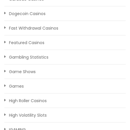
Dogecoin Casinos
Fast Withdrawal Casinos
Featured Casinos
Gambling Statistics
Game Shows
Games
High Roller Casinos
High Volatility Slots
IGAMING