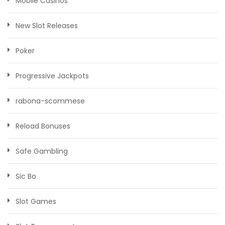
Mobile Casinos
New Slot Releases
Poker
Progressive Jackpots
rabona-scommese
Reload Bonuses
Safe Gambling
Sic Bo
Slot Games