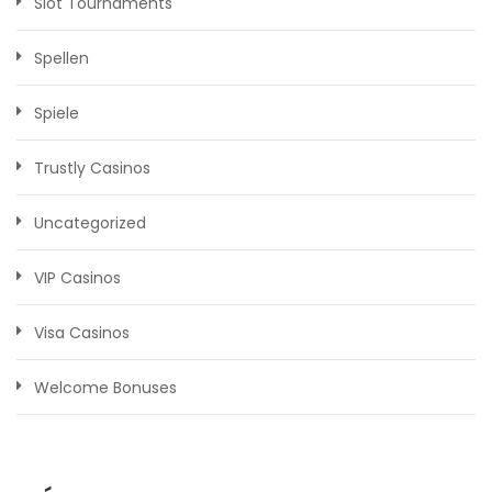
Slot Tournaments
Spellen
Spiele
Trustly Casinos
Uncategorized
VIP Casinos
Visa Casinos
Welcome Bonuses