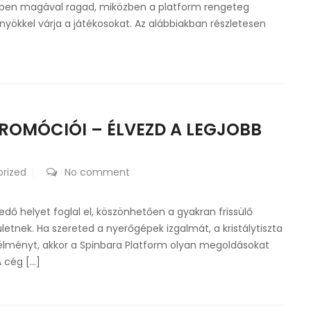
cben magával ragad, miközben a platform rengeteg
ökkel várja a játékosokat. Az alábbiakban részletesen
PROMÓCIÓI – ÉLVEZD A LEGJOBB
rized
No comment
dő helyet foglal el, köszönhetően a gyakran frissülő
tnek. Ha szereted a nyerőgépek izgalmát, a kristálytiszta
élményt, akkor a Spinbara Platform olyan megoldásokat
A cég […]