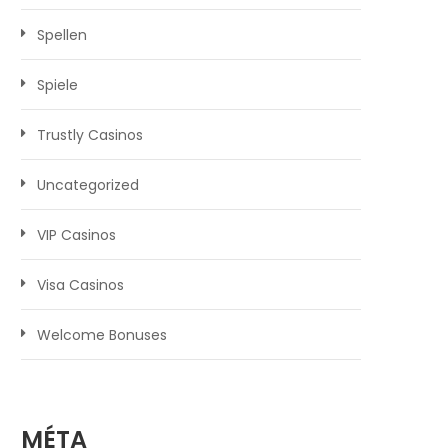
Spellen
Spiele
Trustly Casinos
Uncategorized
VIP Casinos
Visa Casinos
Welcome Bonuses
MÉTA