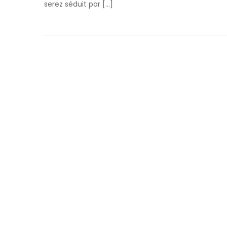
serez séduit par […]