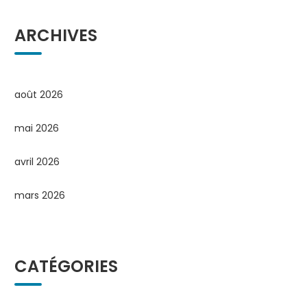
ARCHIVES
août 2026
mai 2026
avril 2026
mars 2026
CATÉGORIES