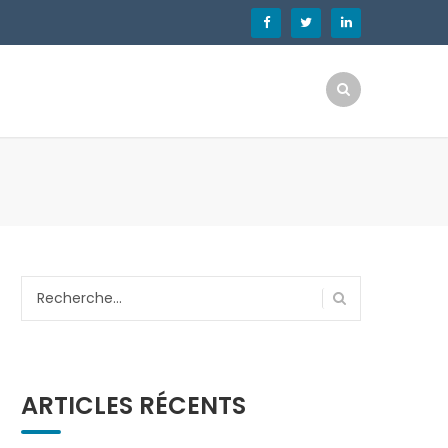
Rechercher :
ARTICLES RÉCENTS