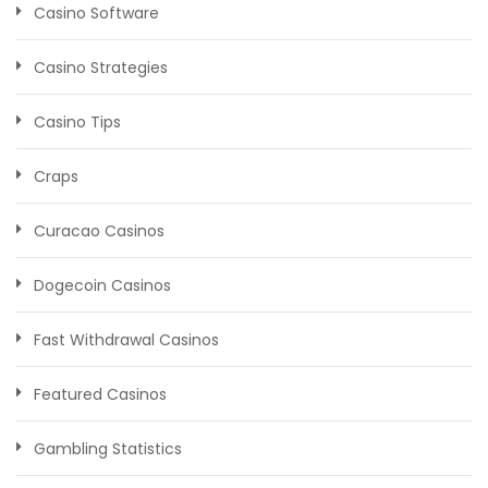
Casino Software
Casino Strategies
Casino Tips
Craps
Curacao Casinos
Dogecoin Casinos
Fast Withdrawal Casinos
Featured Casinos
Gambling Statistics