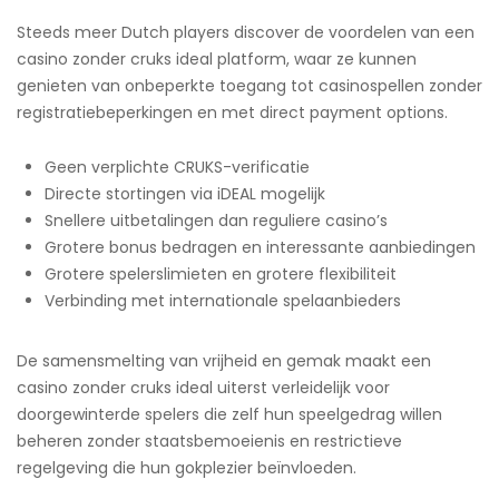
Steeds meer Dutch players discover de voordelen van een
casino zonder cruks ideal platform, waar ze kunnen
genieten van onbeperkte toegang tot casinospellen zonder
registratiebeperkingen en met direct payment options.
Geen verplichte CRUKS-verificatie
Directe stortingen via iDEAL mogelijk
Snellere uitbetalingen dan reguliere casino’s
Grotere bonus bedragen en interessante aanbiedingen
Grotere spelerslimieten en grotere flexibiliteit
Verbinding met internationale spelaanbieders
De samensmelting van vrijheid en gemak maakt een
casino zonder cruks ideal uiterst verleidelijk voor
doorgewinterde spelers die zelf hun speelgedrag willen
beheren zonder staatsbemoeienis en restrictieve
regelgeving die hun gokplezier beïnvloeden.