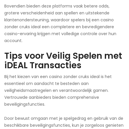
Bovendien bieden deze platforms vaak betere odds,
grotere verscheidenheid aan spellen en uitstekende
klantenondersteuning, waardoor spelers bij een casino
zonder cruks ideal een completere en bevredigendere
casino-ervaring krijgen met volledige controle over hun
account.
Tips voor Veilig Spelen met
iDEAL Transacties
Bij het kiezen van een casino zonder cruks ideal is het
essentieel om aandacht te besteden aan
veiligheidsmaatregelen en verantwoordelijk gamen.
Vertrouwde aanbieders bieden comprehensive
beveiligingsfuncties.
Door bewust omgaan met je spelgedrag en gebruik van de
beschikbare beveiligingsfuncties, kun je zorgeloos genieten