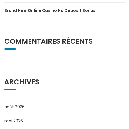
Brand New Online Casino No Deposit Bonus
COMMENTAIRES RÉCENTS
ARCHIVES
août 2026
mai 2026