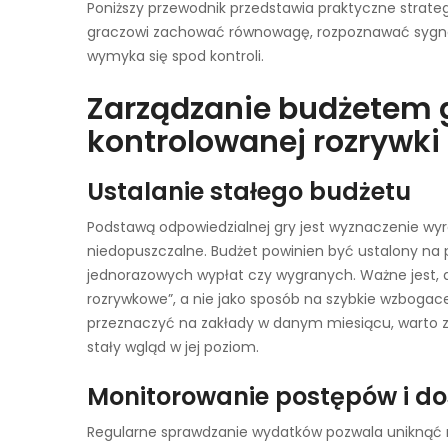
Poniższy przewodnik przedstawia praktyczne strate
graczowi zachować równowagę, rozpoznawać sygnał
wymyka się spod kontroli.
Zarządzanie budżetem g
kontrolowanej rozrywki
Ustalanie stałego budżetu
Podstawą odpowiedzialnej gry jest wyznaczenie wyr
niedopuszczalne. Budżet powinien być ustalony na 
jednorazowych wypłat czy wygranych. Ważne jest, a
rozrywkowe”, a nie jako sposób na szybkie wzbogac
przeznaczyć na zakłady w danym miesiącu, warto zap
stały wgląd w jej poziom.
Monitorowanie postępów i d
Regularne sprawdzanie wydatków pozwala uniknąć ni