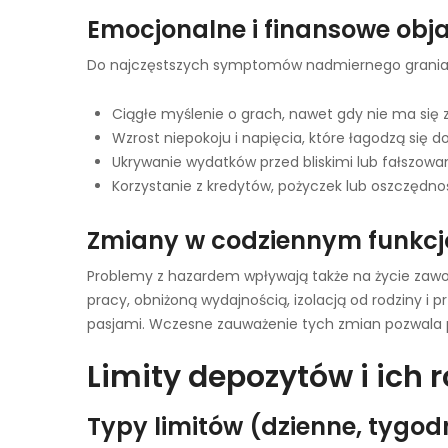
Emocjonalne i finansowe obj
Do najczęstszych symptomów nadmiernego grania 
Ciągłe myślenie o grach, nawet gdy nie ma się 
Wzrost niepokoju i napięcia, które łagodzą się d
Ukrywanie wydatków przed bliskimi lub fałszowa
Korzystanie z kredytów, pożyczek lub oszczędnoś
Zmiany w codziennym funkc
Problemy z hazardem wpływają także na życie zawo
pracy, obniżoną wydajnością, izolacją od rodziny i
pasjami. Wczesne zauważenie tych zmian pozwala p
Limity depozytów i ich 
Typy limitów (dzienne, tygod