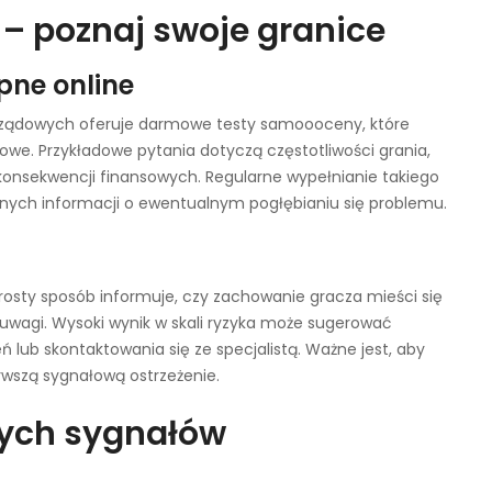
– poznaj swoje granice
pne online
arządowych oferuje darmowe testy samoooceny, które
owe. Przykładowe pytania dotyczą częstotliwości grania,
konsekwencji finansowych. Regularne wypełnianie takiego
nnych informacji o ewentualnym pogłębianiu się problemu.
prosty sposób informuje, czy zachowanie gracza mieści się
uwagi. Wysoki wynik w skali ryzyka może sugerować
ub skontaktowania się ze specjalistą. Ważne jest, aby
erwszą sygnałową ostrzeżenie.
ych sygnałów
u