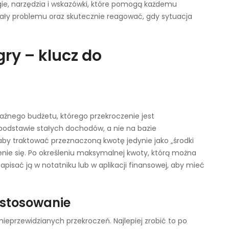
gie, narzędzia i wskazówki, które pomogą każdemu
y problemu oraz skutecznie reagować, gdy sytuacja
ry – klucz do
aźnego budżetu, którego przekroczenie jest
podstawie stałych dochodów, a nie na bazie
by traktować przeznaczoną kwotę jedynie jako „środki
enie się. Po określeniu maksymalnej kwoty, którą można
isać ją w notatniku lub w aplikacji finansowej, aby mieć
ostosowanie
eprzewidzianych przekroczeń. Najlepiej zrobić to po