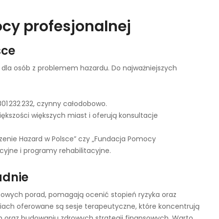
ocy profesjonalnej
sce
dla osób z problemem hazardu. Do najważniejszych
801 232 232, czynny całodobowo.
iększości większych miast i oferują konsultacje
szenie Hazard w Polsce” czy „Fundacja Pomocy
yjne i programy rehabilitacyjne.
adnie
iastowych porad, pomagają ocenić stopień ryzyka oraz
niach oferowane są sesje terapeutyczne, które koncentrują
m oraz budowaniu zdrowych strategii finansowych. Warto