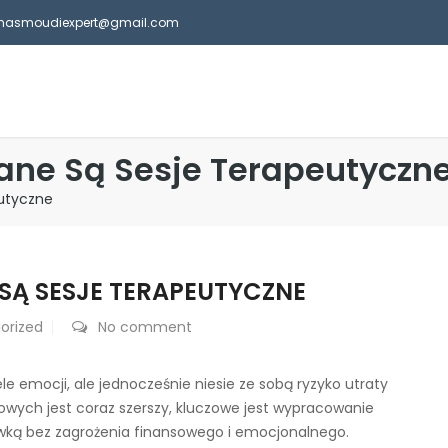
 masmoudiexpert@gmail.com
ane Są Sesje Terapeutyczn
utyczne
Ą SESJE TERAPEUTYCZNE
orized
No comment
e emocji, ale jednocześnie niesie ze sobą ryzyko utraty
dowych jest coraz szerszy, kluczowe jest wypracowanie
ywką bez zagrożenia finansowego i emocjonalnego.