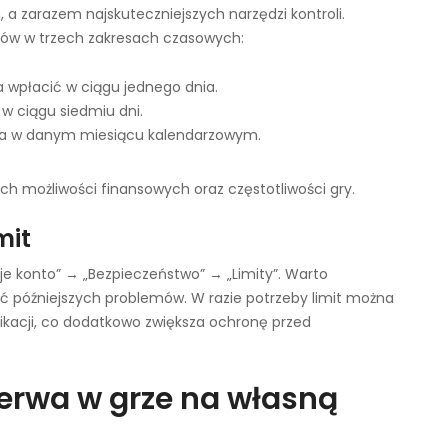
, a zarazem najskuteczniejszych narzędzi kontroli.
itów w trzech zakresach czasowych:
 wpłacić w ciągu jednego dnia.
w ciągu siedmiu dni.
ona w danym miesiącu kalendarzowym.
ch możliwości finansowych oraz częstotliwości gry.
mit
oje konto” → „Bezpieczeństwo” → „Limity”. Warto
nąć późniejszych problemów. W razie potrzeby limit można
fikacji, co dodatkowo zwiększa ochronę przed
erwa w grze na własną